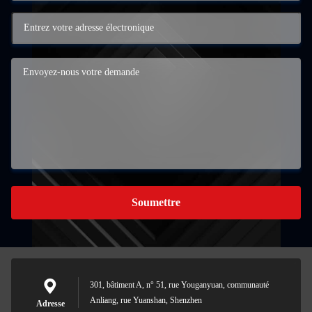
Soumettre
301, bâtiment A, n° 51, rue Youganyuan, communauté
Anliang, rue Yuanshan, Shenzhen
Adresse