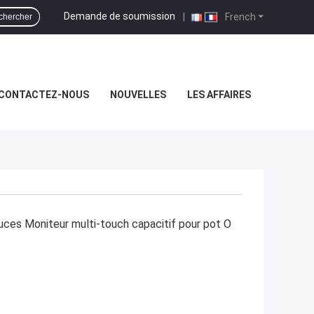
Demande de soumission
|
French
chercher
CONTACTEZ-NOUS
NOUVELLES
LES AFFAIRES
uces Moniteur multi-touch capacitif pour pot O