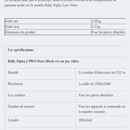
De la même taille que le prototype, dédié à la mise à niveau et au remplacement du
panneau tactile sur le modèle BalIy Alpha 2 pro Wave
Poids net
1.62kg
Poids brut
2.5 kg
Dimension du produit
Pour les pièces détachées:
Les spécifications
Bally Alpha 2 PRO Wave iDeck est un jeu vidéo.
Modèle
Le nombre d'émissions de CO2 est dé
Résolution
La taille est 1920x1080
Les couleurs
Pour les pièces détachées
Nombre de touches
Pour les appareils à commande numér
la manière suivante:
Lumière
300cd/m2