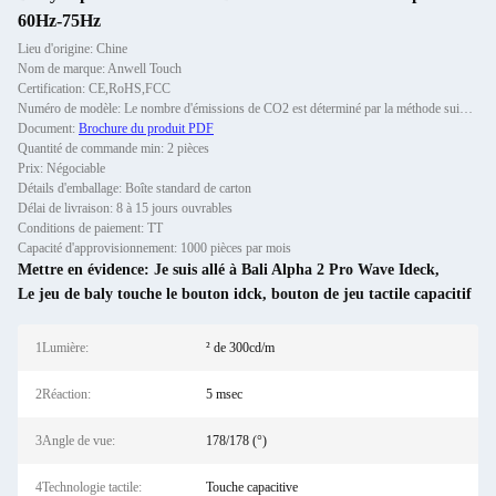
60Hz-75Hz
Lieu d'origine: Chine
Nom de marque: Anwell Touch
Certification: CE,RoHS,FCC
Numéro de modèle: Le nombre d'émissions de CO2 est déterminé par la méthode suivante:
Document:
Brochure du produit PDF
Quantité de commande min: 2 pièces
Prix: Négociable
Détails d'emballage: Boîte standard de carton
Délai de livraison: 8 à 15 jours ouvrables
Conditions de paiement: TT
Capacité d'approvisionnement: 1000 pièces par mois
Mettre en évidence:
Je suis allé à Bali Alpha 2 Pro Wave Ideck
,
Le jeu de baly touche le bouton idck
,
bouton de jeu tactile capacitif
1Lumière:
² de 300cd/m
2Réaction:
5 msec
3Angle de vue:
178/178 (°)
4Technologie tactile:
Touche capacitive