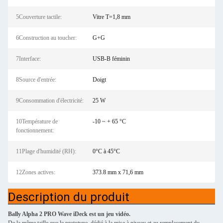
5Couverture tactile:
Vitre T=1,8 mm
6Construction au toucher:
G+G
7Interface:
USB-B féminin
8Source d'entrée:
Doigt
9Consommation d'électricité:
25 W
10Température de
-10 ~ + 65 °C
fonctionnement:
11Plage d'humidité (RH):
0°C à 45°C
12Zones actives:
373.8 mm x 71,6 mm
Description du produit
Bally Alpha 2 PRO Wave iDeck est un jeu vidéo.