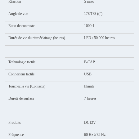
Réaction
5 msec
Angle de vue
178/178 ((°)
Ratio de contraste
1000:1
Durée de vie du rétroéclairage (heures)
LED / 50 000 heures
Technologie tactile
P-CAP
Connecteur tactile
USB
Touchez la vie (Contacts)
Illimité
Dureté de surface
7 heures
Produits
DC12V
Fréquence
60 Hz à 75 Hz