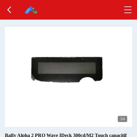
3
/4
BalIy Alpha 2 PRO Wave IDeck 300cd/M2 Touch capacitif