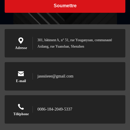
Soumettre
301, bâtiment A, n° 51, rue Youganyuan, communauté
Anliang, rue Yuanshan, Shenzhen
Adresse
jasssiieee@gmail.com
E-mail
0086-184-2049-5337
Téléphone