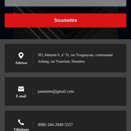
Soumettre
301, bâtiment A, n° 51, rue Youganyuan, communauté
Anliang, rue Yuanshan, Shenzhen
Adresse
jasssiieee@gmail.com
E-mail
0086-184-2049-5337
Téléphone