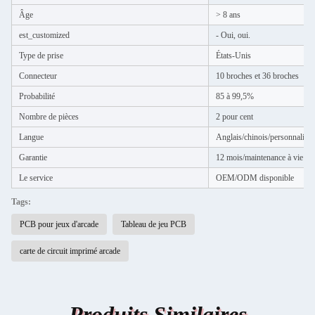
Âge
> 8 ans
est_customized
- Oui, oui.
Type de prise
États-Unis
Connecteur
10 broches et 36 broches
Probabilité
85 à 99,5%
Nombre de pièces
2 pour cent
Langue
Anglais/chinois/personnalisé
Garantie
12 mois/maintenance à vie
Le service
OEM/ODM disponible
Tags:
PCB pour jeux d'arcade
Tableau de jeu PCB
carte de circuit imprimé arcade
Produits Similaires