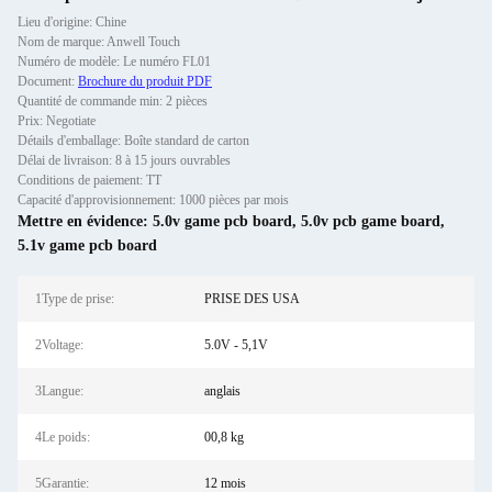
Lieu d'origine: Chine
Nom de marque: Anwell Touch
Numéro de modèle: Le numéro FL01
Document:
Brochure du produit PDF
Quantité de commande min: 2 pièces
Prix: Negotiate
Détails d'emballage: Boîte standard de carton
Délai de livraison: 8 à 15 jours ouvrables
Conditions de paiement: TT
Capacité d'approvisionnement: 1000 pièces par mois
Mettre en évidence:
5.0v game pcb board
,
5.0v pcb game board
,
5.1v game pcb board
1Type de prise:
PRISE DES USA
2Voltage:
5.0V - 5,1V
3Langue:
anglais
4Le poids:
00,8 kg
5Garantie:
12 mois