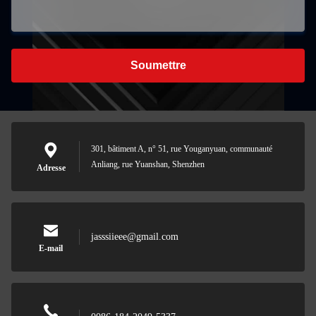
Soumettre
301, bâtiment A, n° 51, rue Youganyuan, communauté
Anliang, rue Yuanshan, Shenzhen
Adresse
jasssiieee@gmail.com
E-mail