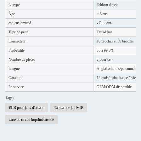
Le type
Tableau de jeu
Âge
> 8 ans
est_customized
- Oui, oui.
Type de prise
États-Unis
Connecteur
10 broches et 36 broches
Probabilité
85 à 99,5%
Nombre de pièces
2 pour cent
Langue
Anglais/chinois/personnalisé
Garantie
12 mois/maintenance à vie
Le service
OEM/ODM disponible
Tags:
PCB pour jeux d'arcade
Tableau de jeu PCB
carte de circuit imprimé arcade