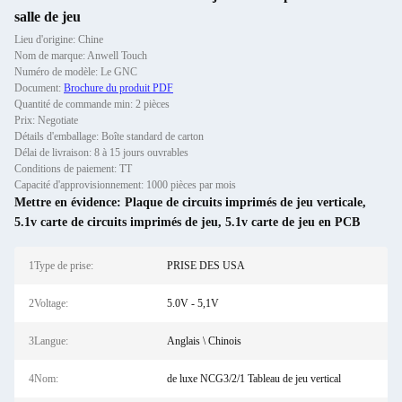
salle de jeu
Lieu d'origine: Chine
Nom de marque: Anwell Touch
Numéro de modèle: Le GNC
Document:
Brochure du produit PDF
Quantité de commande min: 2 pièces
Prix: Negotiate
Détails d'emballage: Boîte standard de carton
Délai de livraison: 8 à 15 jours ouvrables
Conditions de paiement: TT
Capacité d'approvisionnement: 1000 pièces par mois
Mettre en évidence:
Plaque de circuits imprimés de jeu verticale
,
5.1v carte de circuits imprimés de jeu
,
5.1v carte de jeu en PCB
1Type de prise:
PRISE DES USA
2Voltage:
5.0V - 5,1V
3Langue:
Anglais \ Chinois
4Nom:
de luxe NCG3/2/1 Tableau de jeu vertical