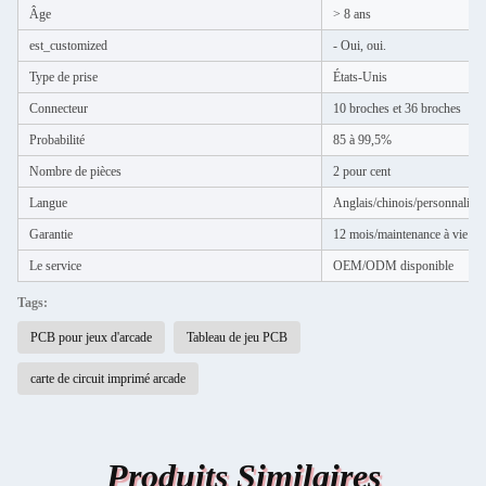
Âge
> 8 ans
est_customized
- Oui, oui.
Type de prise
États-Unis
Connecteur
10 broches et 36 broches
Probabilité
85 à 99,5%
Nombre de pièces
2 pour cent
Langue
Anglais/chinois/personnalisé
Garantie
12 mois/maintenance à vie
Le service
OEM/ODM disponible
Tags:
PCB pour jeux d'arcade
Tableau de jeu PCB
carte de circuit imprimé arcade
Produits Similaires