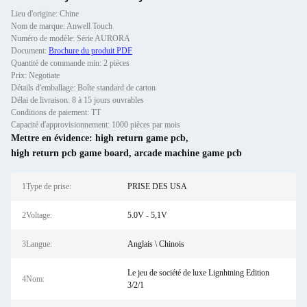
Lieu d'origine: Chine
Nom de marque: Anwell Touch
Numéro de modèle: Série AURORA
Document:
Brochure du produit PDF
Quantité de commande min: 2 pièces
Prix: Negotiate
Détails d'emballage: Boîte standard de carton
Délai de livraison: 8 à 15 jours ouvrables
Conditions de paiement: TT
Capacité d'approvisionnement: 1000 pièces par mois
Mettre en évidence:
high return game pcb
,
high return pcb game board
,
arcade machine game pcb
1Type de prise:
PRISE DES USA
2Voltage:
5.0V - 5,1V
3Langue:
Anglais \ Chinois
Le jeu de société de luxe Lignhtning Edition
4Nom:
3/2/1