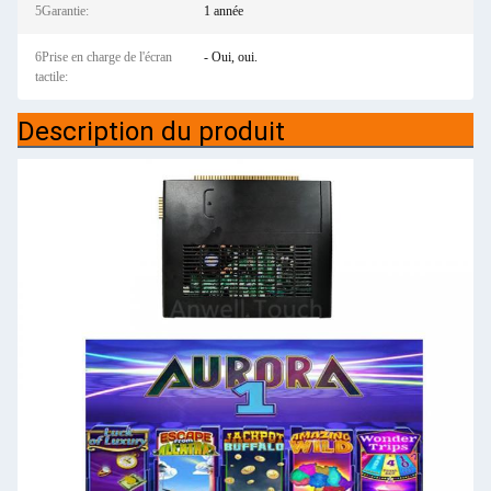
5Garantie:
1 année
6Prise en charge de l'écran
- Oui, oui.
tactile:
Description du produit