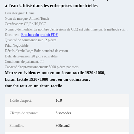
à l'eau Utilisé dans les entreprises industrielles
Lieu d'origine: Chine
Nom de marque: Anwell Touch
Certification: CE,RoHS,FCC
Numéro de modèle: Le nombre d'émissions de CO2 est déterminé par la méthode suivante:
Document:
Brochure du produit PDF
Quantité de commande min: 2 pièces
Prix: Négociable
Détails d'emballage: Boîte standard de carton
Délai de livraison: 20 jours ouvrables
Conditions de paiement: TT
Capacité d'approvisionnement: 5000 pièces par mois
Mettre en évidence:
tout en un écran tactile 1920×1080
,
Écran tactile 1920×1080 tout en un ordinateur
,
étanche tout en un écran tactile
1Ratio d'aspect:
16:9
2Temps de réponse:
5 secondes
3Lumière:
300cd/m2