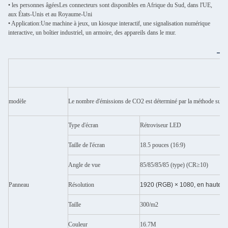
• les personnes âgées
Les connecteurs sont disponibles en Afrique du Sud, dans l'UE,
aux États-Unis et au Royaume-Uni
• Application:
Une machine à jeux, un kiosque interactif, une signalisation numérique
interactive, un boîtier industriel, un armoire, des appareils dans le mur.
modèle
Le nombre d'émissions de CO2 est déterminé par la méthode suiva
Type d'écran
Rétroviseur LED
Taille de l'écran
18.5 pouces (16:9)
Angle de vue
85/85/85/85 (type) (CR≥10)
Panneau
Résolution
1920 (RGB) × 1080, en haute dé
Taille
300/m2
Couleur
16.7M