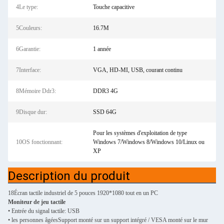
4Le type:
Touche capacitive
5Couleurs:
16.7M
6Garantie:
1 année
7Interface:
VGA, HD-MI, USB, courant continu
8Mémoire Ddr3:
DDR3 4G
9Disque dur:
SSD 64G
Pour les systèmes d'exploitation de type
10OS fonctionnant:
Windows 7/Windows 8/Windows 10/Linux ou
XP
Description du produit
18Écran tactile industriel de 5 pouces 1920*1080 tout en un PC
Moniteur de jeu tactile
• Entrée du signal tactile: USB
• les personnes âgées
Support monté sur un support intégré / VESA monté sur le mur