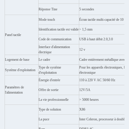
Réponse Tine
5 secondes
Mode touch
Écran tactile multi-capacité de 10 poi
Identification tactile est valide
> 1,5 mm
Panel tactile
Code de communication
USB à haut débit 2.0,3.0
Interface d'alimentation
12 v
électrique
Logement de base
Le cadre
Cadre entièrement métallique avec une
Type de système
Pour les appareils électroniques, le 
Système d'exploitation
d'exploitation
électronique
Énergie d'entrée
110 à 220 V AC 50/60 Hz
Paramètres de
Offre de sortie
12V/5A
l'alimentation
La vie professionnelle
> 5000 heures
Type de solution
X86
La puce
Inter Celeron, processeur à double 