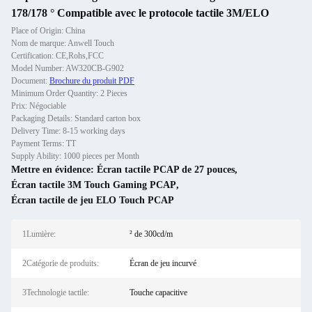
178/178 ° Compatible avec le protocole tactile 3M/ELO
Place of Origin: China
Nom de marque: Anwell Touch
Certification: CE,Rohs,FCC
Model Number: AW320CB-G902
Document:
Brochure du produit PDF
Minimum Order Quantity: 2 Pieces
Prix: Négociable
Packaging Details: Standard carton box
Delivery Time: 8-15 working days
Payment Terms: TT
Supply Ability: 1000 pieces per Month
Mettre en évidence:
Écran tactile PCAP de 27 pouces
,
Écran tactile 3M Touch Gaming PCAP
,
Écran tactile de jeu ELO Touch PCAP
1Lumière:
² de 300cd/m
2Catégorie de produits:
Écran de jeu incurvé
3Technologie tactile:
Touche capacitive