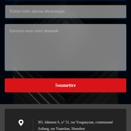
Soumettre
301, bâtiment A, n° 51, rue Youganyuan, communauté
Anliang, rue Yuanshan, Shenzhen