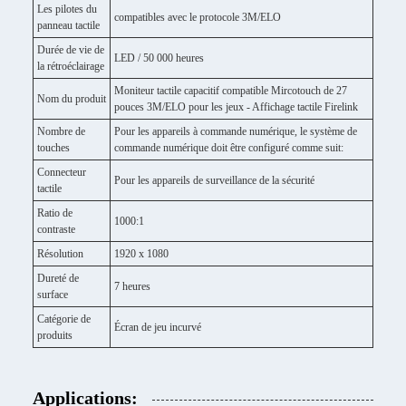
Les pilotes du
compatibles avec le protocole 3M/ELO
panneau tactile
Durée de vie de
LED / 50 000 heures
la rétroéclairage
Moniteur tactile capacitif compatible Mircotouch de 27
Nom du produit
pouces 3M/ELO pour les jeux - Affichage tactile Firelink
Nombre de
Pour les appareils à commande numérique, le système de
touches
commande numérique doit être configuré comme suit:
Connecteur
Pour les appareils de surveillance de la sécurité
tactile
Ratio de
1000:1
contraste
Résolution
1920 x 1080
Dureté de
7 heures
surface
Catégorie de
Écran de jeu incurvé
produits
Applications: