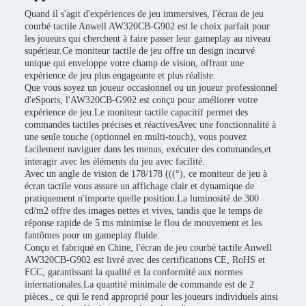
Quand il s'agit d'expériences de jeu immersives, l'écran de jeu
courbé tactile Anwell AW320CB-G902 est le choix parfait pour
les joueurs qui cherchent à faire passer leur gameplay au niveau
supérieur.Ce moniteur tactile de jeu offre un design incurvé
unique qui enveloppe votre champ de vision, offrant une
expérience de jeu plus engageante et plus réaliste.
Que vous soyez un joueur occasionnel ou un joueur professionnel
d'eSports, l'AW320CB-G902 est conçu pour améliorer votre
expérience de jeu.Le moniteur tactile capacitif permet des
commandes tactiles précises et réactivesAvec une fonctionnalité à
une seule touche (optionnel en multi-touch), vous pouvez
facilement naviguer dans les menus, exécuter des commandes,et
interagir avec les éléments du jeu avec facilité.
Avec un angle de vision de 178/178 (((°), ce moniteur de jeu à
écran tactile vous assure un affichage clair et dynamique de
pratiquement n'importe quelle position.La luminosité de 300
cd/m2 offre des images nettes et vives, tandis que le temps de
réponse rapide de 5 ms minimise le flou de mouvement et les
fantômes pour un gameplay fluide.
Conçu et fabriqué en Chine, l'écran de jeu courbé tactile Anwell
AW320CB-G902 est livré avec des certifications CE, RoHS et
FCC, garantissant la qualité et la conformité aux normes
internationales.La quantité minimale de commande est de 2
pièces., ce qui le rend approprié pour les joueurs individuels ainsi